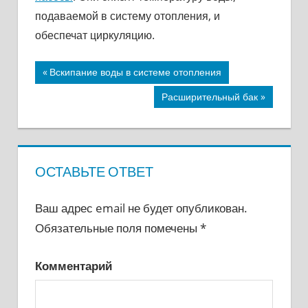
подаваемой в систему отопления, и
обеспечат циркуляцию.
Предыдущая
Вскипание воды в системе отопления
Навигация
запись;
Следующая
Расширительный бак
по
запись:
записям
ОСТАВЬТЕ ОТВЕТ
Ваш адрес email не будет опубликован.
Обязательные поля помечены
*
Комментарий