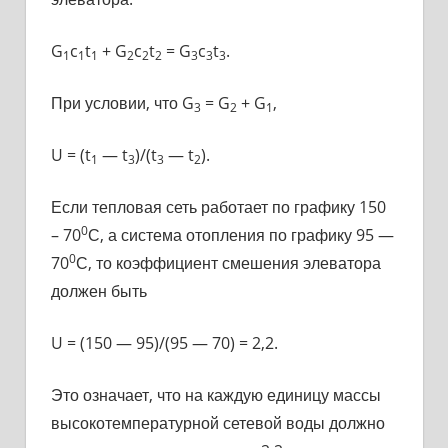
G
c
t
+ G
c
t
= G
c
t
.
1
1
1
2
2
2
3
3
3
При условии, что G
= G
+ G
,
3
2
1
U = (t
— t
)/(t
— t
).
1
3
3
2
Если тепловая сеть работает по графику 150
0
– 70
С, а система отопления по графику 95 —
0
70
С, то коэффициент смешения элеватора
должен быть
U = (150 — 95)/(95 — 70) = 2,2.
Это означает, что на каждую единицу массы
высокотемпературной сетевой воды должно