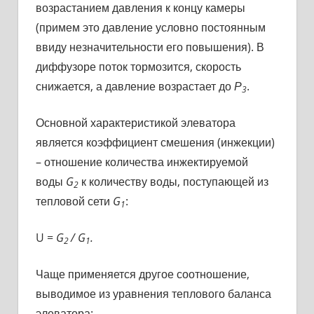
возрастанием давления к концу камеры
(примем это давление условно постоянным
ввиду незначительности его повышения). В
диффузоре поток тормозится, скорость
снижается, а давление возрастает до
Р
.
3
Основной характеристикой элеватора
является коэффициент смешения (инжекции)
– отношение количества инжектируемой
воды
G
к количеству воды, поступающей из
2
тепловой сети
G
:
1
U =
G
/ G
.
2
1
Чаще применяется другое соотношение,
выводимое из уравнения теплового баланса
элеватора: