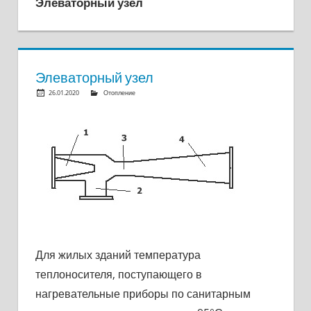
Элеваторный узел
Элеваторный узел
26.01.2020
OlegKuka
Отопление
Ответить на комментарий
Для жилых зданий температура
теплоносителя, поступающего в
нагревательные приборы по санитарным