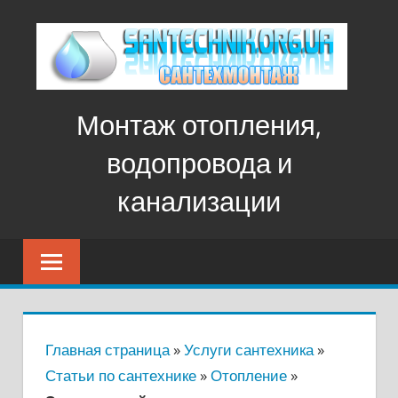
Перейти
к
контенту
Монтаж отопления,
водопровода и
канализации
Монтаж
отопления,
водопровода
и
канализации
Главная страница
»
Услуги сантехника
»
Статьи по сантехнике
»
Отопление
»