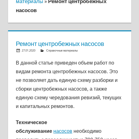
материалы
»
Ремонт центробежных
насосов
Ремонт центробежных насосов
27.01.2020
OlegKuka
Справочные материалы
Ответить на комментарий
В данной статье приведен объем работ по
видам ремонта центробежных насосов. Это
не позволяет дать единую схему разборки и
сборки цен­тробежных насосов, а также
единую схему чередования ревизий, текущих
и капитальных ремонтов.
Техническое
обслуживание
насосов
необходимо