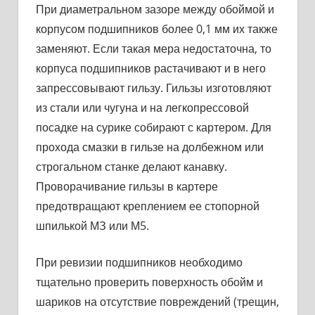
При диаметральном зазоре между обоймой и
корпусом под­шипников более 0,1 мм их также
заменяют. Если такая мера не­достаточна, то
корпуса подшипников растачивают и в него
запрес­совывают гильзу. Гильзы изготовляют
из стали или чугуна и на легкопрессовой
посадке на сурике собирают с картером. Для
про­хода смазки в гильзе на долбежном или
строгальном станке де­лают канавку.
Проворачивание гильзы в картере
предотвращают креплением ее стопорной
шпилькой МЗ или М5.
При ревизии подшипников необходимо
тщательно проверить поверхность обойм и
шариков на отсутствие повреждений (трещин,