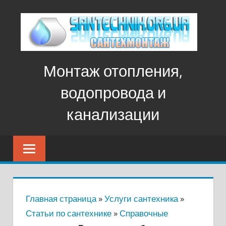
Перейти
к
контенту
Монтаж отопления,
водопровода и
канализации
Монтаж
отопления,
водопровода
и
канализации
Главная страница
»
Услуги сантехника
»
Статьи по сантехнике
»
Справочные